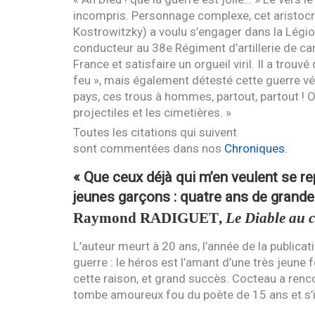
incompris. Personnage complexe, cet aristocra
Kostrowitzky) a voulu s’engager dans la Légi
conducteur au 38e Régiment d’artillerie de c
France et satisfaire un orgueil viril. Il a tro
feu », mais également détesté cette guerre véc
pays, ces trous à hommes, partout, partout ! On
projectiles et les cimetières. »
Toutes les citations qui suivent
sont commentées dans nos
Chroniques.
« Que ceux déjà qui m’en veulent se re
jeunes garçons : quatre ans de grand
Raymond
RADIGUET
,
Le Diable au 
L’auteur meurt à 20 ans, l’année de la publica
guerre : le héros est l’amant d’une très jeune
cette raison, et grand succès. Cocteau a renc
tombe amoureux fou du poète de 15 ans et s