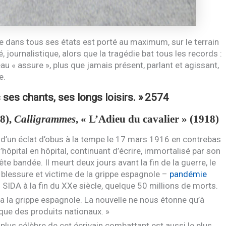
 dans tous ses états est porté au maximum, sur le terrain
nté, journalistique, alors que la tragédie bat tous les records :
 « assure », plus que jamais présent, parlant et agissant,
e.
c ses chants, ses longs loisirs. »
2574
8),
Calligrammes
, «
L’A
dieu du cavalier » (1918)
’un éclat d’obus à la tempe le 17 mars 1916 en contrebas
hôpital en hôpital, continuant d’écrire, immortalisé par son
te bandée. Il meurt deux jours avant la fin de la guerre, le
 blessure et victime de la grippe espagnole –
pandémie
u
SIDA
à la fin du
XX
e siècle, quelque 50 millions de morts.
a la grippe espagnole. La nouvelle ne nous étonne qu’à
 que des produits nationaux. »
e plus célèbre de cet écrivain combattant est aussi le plus