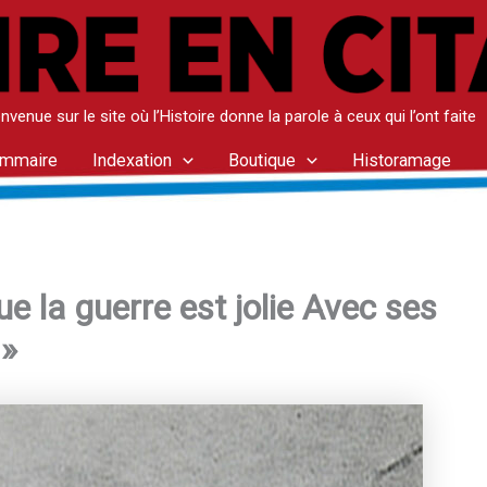
nvenue sur le site où l’Histoire donne la parole à ceux qui l’ont faite
mmaire
Indexation
Boutique
Historamage
que la guerre est jolie Avec ses
 »