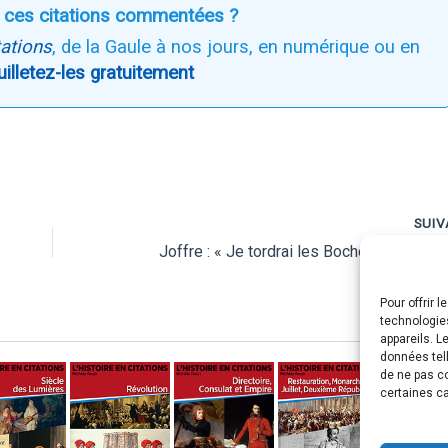
 ces citations commentées ?
tations
, de la Gaule à nos jours, en numérique ou en
uilletez-les gratuitement
SUI
Pour offrir l
technologie
appareils. L
données tell
de ne pas co
certaines ca