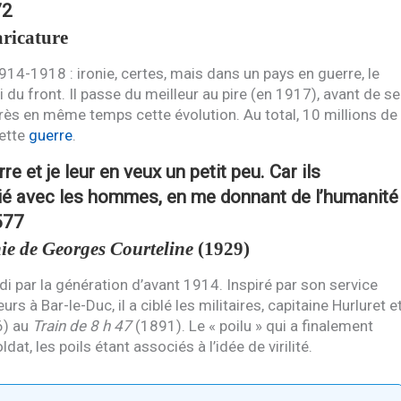
72
aricature
14-1918 : ironie, certes, mais dans un pays en guerre, le
i du front. Il passe du meilleur au pire (en 1917), avant de se
près en même temps cette évolution. Au total, 10 millions de
cette
guerre
.
e et je leur en veux un petit peu. Car ils
cilié avec les hommes, en me donnant de l’humanité
577
ie de Georges Courteline
(1929)
di par la génération d’avant 1914. Inspiré par son service
 à Bar-le-Duc, il a ciblé les militaires, capitaine Hurluret e
) au
Train de 8 h 47
(1891). Le « poilu » qui a finalement
, les poils étant associés à l’idée de virilité.