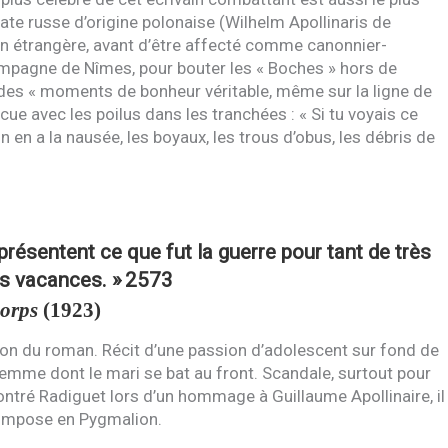
te russe d’origine polonaise (Wilhelm Apollinaris de
on étrangère, avant d’être affecté comme canonnier-
ampagne de Nîmes, pour bouter les « Boches » hors de
uvé des « moments de bonheur véritable, même sur la ligne de
ue avec les poilus dans les tranchées : « Si tu voyais ce
 en a la nausée, les boyaux, les trous d’obus, les débris de
présentent ce que fut la guerre pour tant de très
es vacances. »
2573
corps
(1923)
tion du roman. Récit d’une passion d’adolescent sur fond de
 femme dont le mari se bat au front. Scandale, surtout pour
ontré Radiguet lors d’un hommage à Guillaume Apollinaire, il
’impose en Pygmalion.