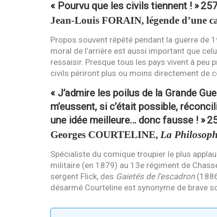
« Pourvu que les civils tiennent ! »
25
Jean-Louis
FORAIN
, légende d’une c
Propos souvent répété pendant la guerre de 19
moral de l’arrière est aussi important que celu
ressaisir. Presque tous les pays vivent à peu 
civils périront plus ou moins directement de 
« J’admire les poilus de la Grande Guerr
m’eussent, si c’était possible, récon
une idée meilleure… donc fausse ! »
2
Georges
COURTELINE
,
La Philosoph
Spécialiste du comique troupier le plus applau
militaire (en 1879) au 13e régiment de Chasseurs
sergent Flick, des
Gaietés de l’escadron
(1886
désarmé Courteline est synonyme de brave soldat