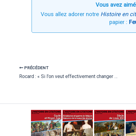
Vous avez aimé
Vous allez adorer notre
Histoire en ci
papier :
Fe
PRÉCÉDENT
Rocard : « Si l'on veut effectivement changer en profondeur la société, il faut savoir, selon la belle expression de François Mitterrand, "donner du temps au temps"… »