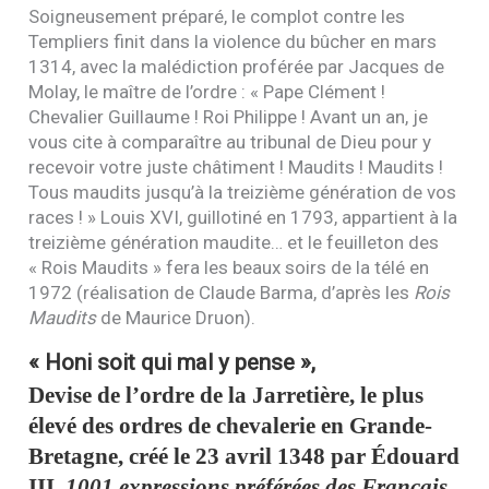
Soigneusement préparé, le complot contre les
Templiers finit dans la violence du bûcher en mars
1314, avec la malédiction proférée par Jacques de
Molay, le maître de l’ordre : « Pape Clément !
Chevalier Guillaume ! Roi Philippe ! Avant un an, je
vous cite à comparaître au tribunal de Dieu pour y
recevoir votre juste châtiment ! Maudits ! Maudits !
Tous maudits jusqu’à la treizième génération de vos
races ! » Louis
XVI
, guillotiné en 1793, appartient à la
treizième génération maudite… et le feuilleton des
« Rois Maudits » fera les beaux soirs de la télé en
1972 (réalisation de Claude Barma, d’après les
Rois
Maudits
de Maurice Druon).
« Honi soit qui mal y pense »
,
Devise de l’ordre de la Jarretière, le plus
élevé des ordres de chevalerie en Grande-
Bretagne, créé le 23 avril 1348 par Édouard
III
,
1001 expressions préférées des Français