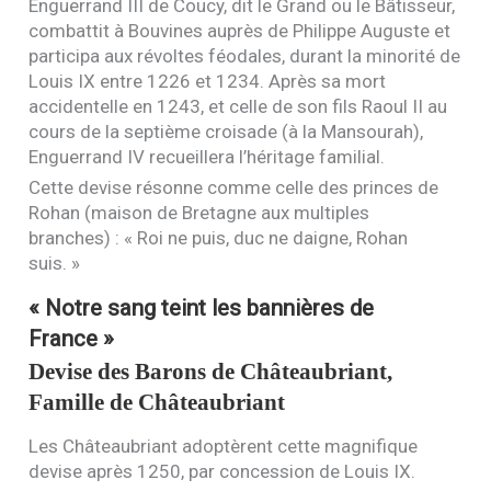
Enguerrand
III
de Coucy, dit le Grand ou le Bâtisseur,
combattit à Bouvines auprès de Philippe Auguste et
participa aux révoltes féodales, durant la minorité de
Louis
IX
entre 1226 et 1234. Après sa mort
accidentelle en 1243, et celle de son fils Raoul
II
au
cours de la septième croisade (à la Mansourah),
Enguerrand
IV
recueillera l’héritage familial.
Cette devise résonne comme celle des princes de
Rohan (maison de Bretagne aux multiples
branches) : « Roi ne puis, duc ne daigne, Rohan
suis. »
« Notre sang teint les bannières de
France »
Devise des Barons de Châteaubriant,
Famille de Châteaubriant
Les Châteaubriant adoptèrent cette magnifique
devise après 1250, par concession de Louis
IX
.