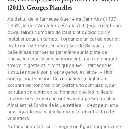
(2011), Georges Planelles
Au début de la fameuse Guerre de Cent Ans (1337-
1453), le roi d’Angleterre Édouard
III
(également duc
d’Aquitaine) s’empare de Calais et décide de s’y
installer pour un temps. Il organise un bal de cour et
invite sa maîtresse, la comtesse de Salisbury. La
belle laisse tomber sa jarretière sur la piste de
danse, les courtisans se moquent, mais son amant
trouve le geste et le mot qui sauve. Il ramasse le
tissu, le noue à son propre genou et lance : « Honi
soit qui mal y pense. Ceux qui rient maintenant
seront très honorés d’en porter une semblable, car
ce ruban sera mis en tel honneur que les railleurs
eux-mêmes le chercheront avec empressement. »
Ainsi est né l’ordre de la Jarretière – c’est peut-être
une légende, mais si jolie qu’on la retient et la cite
volontiers.
Notons un détail : sur l’insigne où figure toujours une