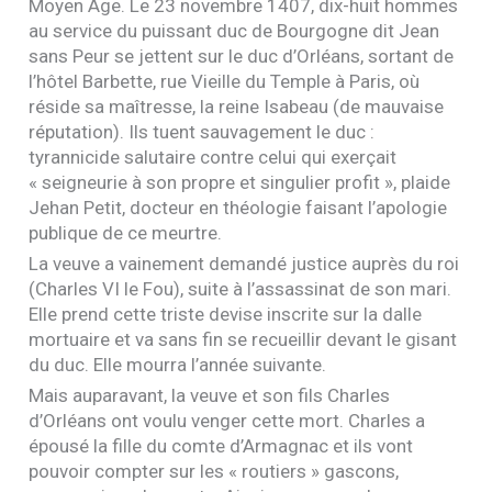
Moyen Âge. Le 23 novembre 1407, dix-huit hommes
au service du puissant duc de Bourgogne dit Jean
sans Peur se jettent sur le duc d’Orléans, sortant de
l’hôtel Barbette, rue Vieille du Temple à Paris, où
réside sa maîtresse, la reine Isabeau (de mauvaise
réputation). Ils tuent sauvagement le duc :
tyrannicide salutaire contre celui qui exerçait
« seigneurie à son propre et singulier profit », plaide
Jehan Petit, docteur en théologie faisant l’apologie
publique de ce meurtre.
La veuve a vainement demandé justice auprès du roi
(Charles
VI
le Fou), suite à l’assassinat de son mari.
Elle prend cette triste devise inscrite sur la dalle
mortuaire et va sans fin se recueillir devant le gisant
du duc. Elle mourra l’année suivante.
Mais auparavant, la veuve et son fils Charles
d’Orléans ont voulu venger cette mort. Charles a
épousé la fille du comte d’Armagnac et ils vont
pouvoir compter sur les « routiers » gascons,