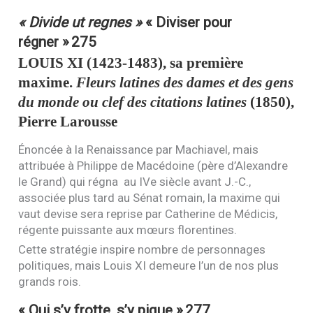
« Divide ut regnes »
« Diviser pour
régner »
275
LOUIS
XI
(1423-1483), sa première
maxime.
Fleurs latines des dames et des gens
du monde ou clef des citations latines
(1850),
Pierre Larousse
Énoncée à la Renaissance par Machiavel, mais
attribuée à Philippe de Macédoine (père d’Alexandre
le Grand) qui régna au
IV
e siècle avant J.-C.,
associée plus tard au Sénat romain, la maxime qui
vaut devise sera reprise par Catherine de Médicis,
régente puissante aux mœurs florentines.
Cette stratégie inspire nombre de personnages
politiques, mais Louis
XI
demeure l’un de nos plus
grands rois.
« Qui s’y frotte, s’y pique »
277