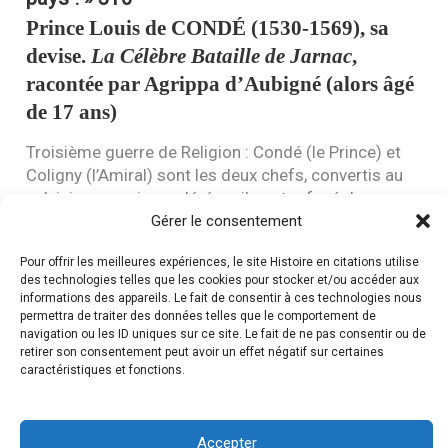
Prince Louis de
CONDÉ
(1530-1569), sa
devise.
La Célèbre Bataille de Jarnac
,
racontée par Agrippa d’Aubigné (alors âgé
de 17 ans)
Troisième guerre de Religion : Condé (le Prince) et
Coligny (l’Amiral) sont les deux chefs, convertis au
calvinisme, mais modérés – ils ont refusé de
participer à la conjuration d’Amboise (1560).
Gérer le consentement
Catherine de Médicis veut les faire enlever, ils se
Pour offrir les meilleures expériences, le site Histoire en citations utilise
réfugient à La Rochelle qui devient une place forte
des technologies telles que les cookies pour stocker et/ou accéder aux
protestante.
informations des appareils. Le fait de consentir à ces technologies nous
Condé prend la tête, avec sa fière devise sur ses
permettra de traiter des données telles que le comportement de
navigation ou les ID uniques sur ce site. Le fait de ne pas consentir ou de
étendards et malgré une jambe brisée par un cheval.
retirer son consentement peut avoir un effet négatif sur certaines
Battu et blessé par l’armée du duc d’Anjou (frère du
caractéristiques et fonctions.
roi et futur Henri
III
), il se rend, avant d’être
assassiné au mépris des lois de la chevalerie : d’un
coup de pistolet dans la nuque, tiré par le capitaine
Accepter