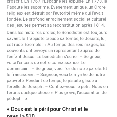
proscrit. En 1767, l’Espagne les expulse. En 1773, la
Papauté les supprime. Événement unique, un Ordre
religieux est détruit par l’autorité même qui l’avait
fondée. Le profond enracinement social et culturel
des jésuites permet sa reconstitution après 1814.
Dans les histoires drôles, le Bénédictin est toujours
savant, le Trappiste creuse sa tombe, le Jésuite, lui,
est rusé. Exemple : « Au temps des rois mages, les
couvents ont envoyé un représentant auprès de
l’enfant Jésus. Le bénédictin s’écrie : – Seigneur,
voici l’encens de notre connaissance. Le
dominicain : – Seigneur, voici l’or de notre parole. Et
le franciscain : – Seigneur, voici la myrrhe de notre
pauvreté. Pendant ce temps, le jésuite glisse à
l’oreille de Joseph : – Confiez-nous le petit. Nous en
ferons quelque chose ». Plus grave, l’accusation de
pédophilie.
« Doux est le péril pour Christ et le
pays ! »
510