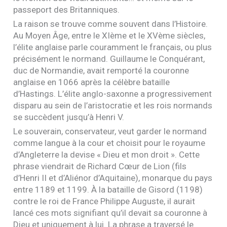
passeport des Britanniques.
La raison se trouve comme souvent dans l’Histoire.
Au Moyen Âge, entre le
XI
ème et le
XV
ème siècles,
l’élite anglaise parle couramment le français, ou plus
précisément le normand. Guillaume le Conquérant,
duc de Normandie, avait remporté la couronne
anglaise en 1066 après la célèbre bataille
d’Hastings. L’élite anglo-saxonne a progressivement
disparu au sein de l’aristocratie et les rois normands
se succèdent jusqu’à Henri V.
Le souverain, conservateur, veut garder le normand
comme langue à la cour et choisit pour le royaume
d’Angleterre la devise « Dieu et mon droit ». Cette
phrase viendrait de Richard Cœur de Lion (fils
d’Henri
II
et d’Aliénor d’Aquitaine), monarque du pays
entre 1189 et 1199. À la bataille de Gisord (1198)
contre le roi de France Philippe Auguste, il aurait
lancé ces mots signifiant qu’il devait sa couronne à
Dieu et uniquement à lui. La phrase a traversé le