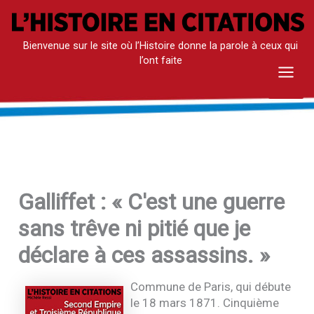
Aller
au
Bienvenue sur le site où l’Histoire donne la parole à ceux qui
contenu
l’ont faite
Mai
Men
Galliffet : « C'est une guerre
sans trêve ni pitié que je
déclare à ces assassins. »
Commune de Paris, qui débute
le 18 mars 1871. Cinquième