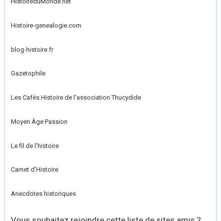
HistoireduMonde.net
Histoire-genealogie.com
blog-histoire.fr
Gazetophile
Les Cafés Histoire de l’association Thucydide
Moyen Âge Passion
Le fil de l'histoire
Carnet d'Histoire
Anecdotes historiques
Vous souhaitez rejoindre cette liste de sites amis ?