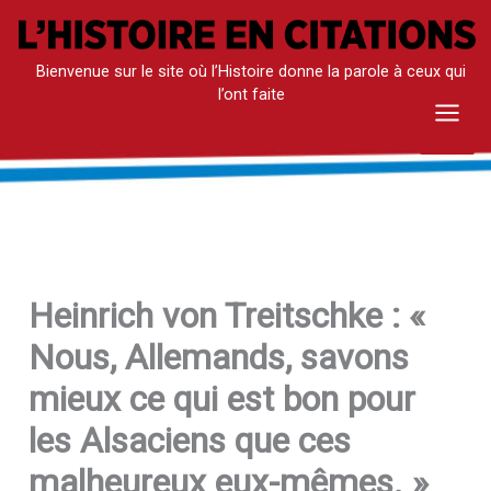
Aller
au
Bienvenue sur le site où l’Histoire donne la parole à ceux qui
contenu
l’ont faite
Mai
Men
Heinrich von Treitschke : «
Nous, Allemands, savons
mieux ce qui est bon pour
les Alsaciens que ces
malheureux eux-mêmes. »