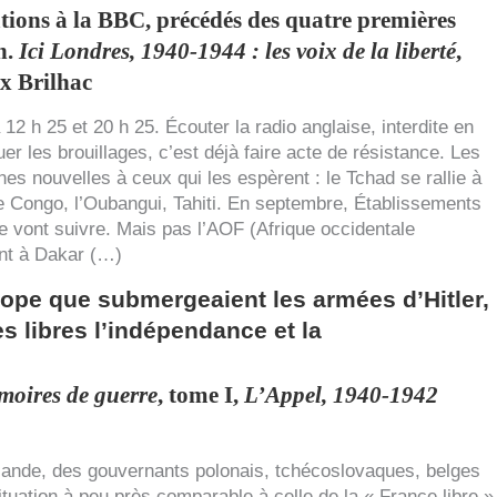
tions à la
BBC
, précédés des quatre premières
n.
Ici Londres, 1940-1944 : les voix de la liberté
,
x Brilhac
2 h 25 et 20 h 25. Écouter la radio anglaise, interdite en
 les brouillages, c’est déjà faire acte de résistance. Les
s nouvelles à ceux qui les espèrent : le Tchad se rallie à
e Congo, l’Oubangui, Tahiti. En septembre, Établissements
 vont suivre. Mais pas l’
AOF
(Afrique occidentale
nt à Dakar (…)
ope que submergeaient les armées d’Hitler,
es libres l’indépendance et la
oires de guerre
, tome I,
L’Appel, 1940-1942
llande, des gouvernants polonais, tchécoslovaques, belges
uation à peu près comparable à celle de la « France libre »