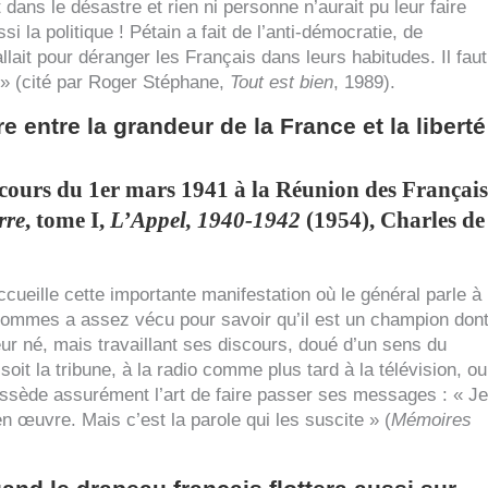
dans le désastre et rien ni personne n’aurait pu leur faire
i la politique ! Pétain a fait de l’anti-démocratie, de
 fallait pour déranger les Français dans leurs habitudes. Il faut
» (cité par Roger Stéphane,
Tout est bien
, 1989).
re entre la grandeur de la France et la liberté
cours du 1er mars 1941 à la Réunion des Français
rre
, tome I,
L’Appel, 1940-1942
(1954), Charles de
ueille cette importante manifestation où le général parle à
sommes a assez vécu pour savoir qu’il est un champion don
r né, mais travaillant ses discours, doué d’un sens du
soit la tribune, à la radio comme plus tard à la télévision, ou
ossède assurément l’art de faire passer ses messages : « Je
 en œuvre. Mais c’est la parole qui les suscite » (
Mémoires