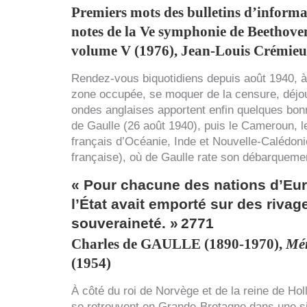
Premiers mots des bulletins d’informa
notes de la Ve symphonie de Beethove
volume V (1976), Jean-Louis Crémieu
Rendez-vous biquotidiens depuis août 1940, à 1
zone occupée, se moquer de la censure, déjouer
ondes anglaises apportent enfin quelques bonne
de Gaulle (26 août 1940), puis le Cameroun, l
français d’Océanie, Inde et Nouvelle-Calédonie
française), où de Gaulle rate son débarqueme
« Pour chacune des nations d’Eur
l’État avait emporté sur des rivag
souveraineté. »
2771
Charles de
GAULLE
(1890-1970),
Mém
(1954)
À côté du roi de Norvège et de la reine de Ho
se retrouvent en Grande-Bretagne dans une sit