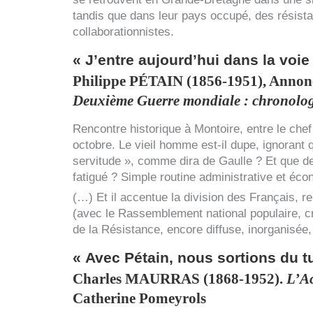
tandis que dans leur pays occupé, des résist
collaborationnistes.
« J’entre aujourd’hui dans la voie
Philippe
PÉTAIN
(1856-1951), Annonce
Deuxième Guerre mondiale : chronolo
Rencontre historique à Montoire, entre le chef 
octobre. Le vieil homme est-il dupe, ignorant
servitude », comme dira de Gaulle ? Et que dev
fatigué ? Simple routine administrative et éco
(…) Et il accentue la division des Français, re
(avec le Rassemblement national populaire, cré
de la Résistance, encore diffuse, inorganisée,
« Avec Pétain, nous sortions du t
Charles
MAURRAS
(1868-1952).
L’Ac
Catherine Pomeyrols