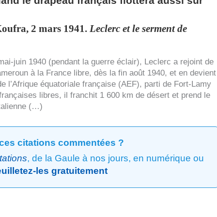
nd le drapeau français flottera aussi sur
oufra, 2 mars 1941.
Leclerc et le serment de
ai-juin 1940 (pendant la guerre éclair), Leclerc a rejoint de
ameroun à la France libre, dès la fin août 1940, et en devient
 l’Afrique équatoriale française (
AEF
), parti de Fort-Lamy
nçaises libres, il franchit 1 600 km de désert et prend le
talienne (…)
ces citations commentées ?
itations
, de la Gaule à nos jours, en numérique ou
uilletez-les gratuitement