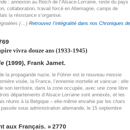
nde : annexion au Reich de l’Alsace-Lorraine, reste du pays
, collaboration, travail forcé en Allemagne, camps de
Mais la résistance s’organise.
signalées (…)
Retrouvez l’intégralité dans nos Chroniques d
769
pire vivra douze ans (1933-1945)
le
(1999), Frank Jamet.
 de la propagande nazie, le Führer est le nouveau messie
mière visée, la France, l’ennemie mortelle et vaincue : elle
e son territoire, dans la zone occupée, avec une zone libre
 trois départements d’Alsace Lorraine sont annexés, et les
s réunis à la Belgique – elle-même envahie par les chars
 et passée sous administration allemande, le 15 septembre
nt aux Français. »
2770