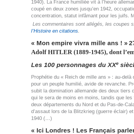
1940). La France humiliée vit à l’heure allema
coupé en deux zones jusqu’en 1942, occupation
concentration, statut infâmant pour les juifs. 
Les commentaires sont allégés, les coupes 
l’Histoire en citations
.
« Mon empire vivra mille ans ! »
2
Adolf
HITLER
(1889-1945), dont l’em
e
Les 100 personnages du
XX
sièc
Prophétie du « Reich de mille ans » : au-delà
pour un peuple humilié, avide de revanche. Pre
subit la domination allemande des deux tiers d
qui le sera de moins en moins, tandis que les
deux départements du Nord et du Pas-de-Calai
d’assaut lors de la Blitzkrieg (guerre éclair)
1940 (…)
« Ici Londres ! Les Français parle