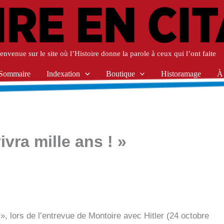
envenue sur le site où l’Histoire donne la parole à ceux qui l’ont faite
Sommaire
Indexation
Boutique
Historamage
À
ivra mille ans ! »
 », lors de l’entrevue de Montoire avec Hitler (24 octobre