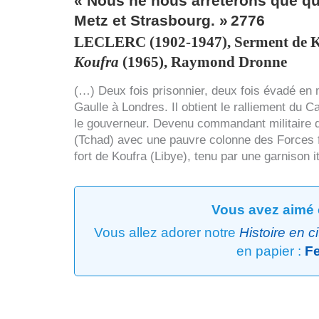
« Nous ne nous arrêterons que qua
Metz et Strasbourg. »
2776
LECLERC
(1902-1947), Serment de K
Koufra
(1965), Raymond Dronne
(…) Deux fois prisonnier, deux fois évadé en m
Gaulle à Londres. Il obtient le ralliement du C
le gouverneur. Devenu commandant militaire de
(Tchad) avec une pauvre colonne des Forces fra
fort de Koufra (Libye), tenu par une garnison i
Vous avez aimé 
Vous allez adorer notre
Histoire en c
en papier :
Fe