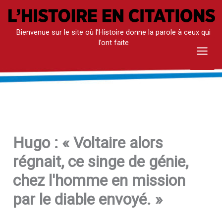
Aller
au
Bienvenue sur le site où l’Histoire donne la parole à ceux qui
contenu
l’ont faite
Mai
Men
Hugo : « Voltaire alors
régnait, ce singe de génie,
chez l'homme en mission
par le diable envoyé. »