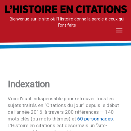
Aller
au
Bienvenue sur le site où l’Histoire donne la parole à ceux qui
contenu
l’ont faite
Mai
Men
Indexation
Voici l’outil indispensable pour retrouver tous les
sujets traités en “Citations du jour” depuis le début
de l’année 2016, à travers 200 références — 140
mots clés (ou mots thèmes) et
60 personnages
.
L’Histoire en citations est désormais un “site-