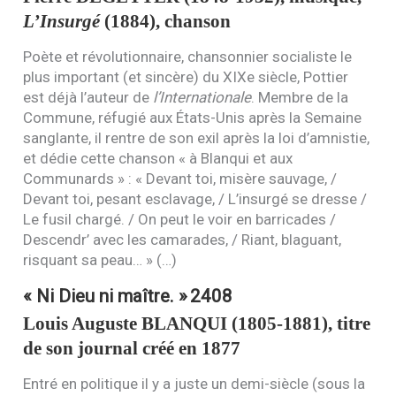
L’Insurgé
(1884), chanson
Poète et révolutionnaire, chansonnier socialiste le
plus important (et sincère) du
XIX
e siècle, Pottier
est déjà l’auteur de
l’Internationale
. Membre de la
Commune, réfugié aux États-Unis après la Semaine
sanglante, il rentre de son exil après la loi d’amnistie,
et dédie cette chanson « à Blanqui et aux
Communards » : « Devant toi, misère sauvage, /
Devant toi, pesant esclavage, / L’insurgé se dresse /
Le fusil chargé. / On peut le voir en barricades /
Descendr’ avec les camarades, / Riant, blaguant,
risquant sa peau… » (…)
« Ni Dieu ni maître. »
2408
Louis Auguste
BLANQUI
(1805-1881), titre
de son journal créé en 1877
Entré en politique il y a juste un demi-siècle (sous la