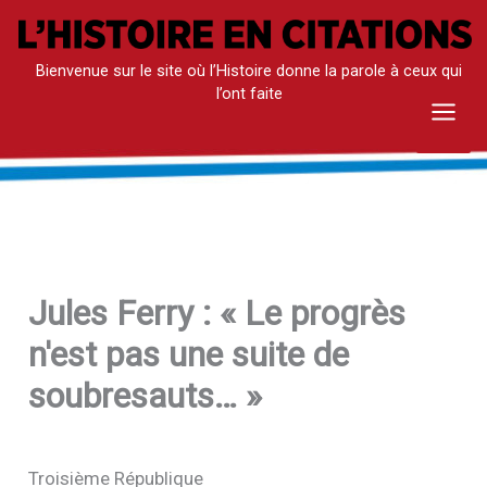
Aller
au
Bienvenue sur le site où l’Histoire donne la parole à ceux qui
contenu
l’ont faite
Mai
Men
Jules Ferry : « Le progrès
n'est pas une suite de
soubresauts… »
Troisième République