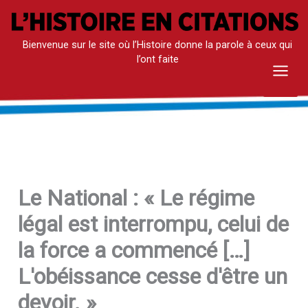
Aller
au
Bienvenue sur le site où l’Histoire donne la parole à ceux qui
contenu
l’ont faite
Mai
Men
Le National : « Le régime
légal est interrompu, celui de
la force a commencé […]
L'obéissance cesse d'être un
devoir. »