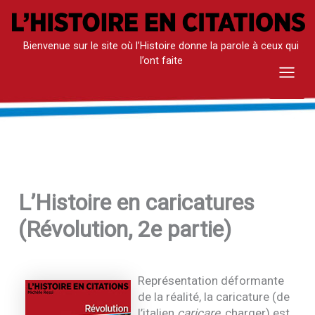
Aller
au
Bienvenue sur le site où l’Histoire donne la parole à ceux qui
contenu
l’ont faite
Mai
Men
L’Histoire en caricatures
(Révolution, 2e partie)
Représentation déformante
de la réalité, la caricature (de
l’italien
caricare
, charger) est