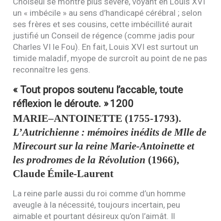
Choiseul se montre plus sévère, voyant en Louis
XVI
un « imbécile » au sens d’handicapé cérébral ; selon
ses frères et ses cousins, cette imbécillité aurait
justifié un Conseil de régence (comme jadis pour
Charles
VI
le Fou). En fait, Louis
XVI
est surtout un
timide maladif, myope de surcroît au point de ne pas
reconnaître les gens.
« Tout propos soutenu l’accable, toute
réflexion le déroute. »
1200
MARIE
–
ANTOINETTE
(1755-1793).
L’Autrichienne : mémoires inédits de Mlle de
Mirecourt sur la reine Marie-Antoinette et
les prodromes de la Révolution
(1966),
Claude Émile-Laurent
La reine parle aussi du roi comme d’un homme
aveugle à la nécessité, toujours incertain, peu
aimable et pourtant désireux qu’on l’aimât. Il