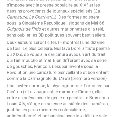
s’impose avec la presse populaire au
XIX
° et les
dessins provocants de journaux spécialisés (
La
Caricature, Le Charivari
…). Des formes naissent
sous la Cinquième République : slogans de Mai 68,
Guignols de l’Info
et autres marionnettes à la télé,
sans oublier les
BD
politiques souvent best-sellers.
Deux auteurs seront cités (= montrés) une dizaine
de fois. Le plus célèbre, Gustave Doré, artiste peintre
du
XIX
e, se voue à la caricature avec un art du trait
qui fait mouche et mal. Bien différent avec sa série
de gouaches, François Lesueur inventa sous la
Révolution une caricature bienveillante et bon enfant
comme la Carmagnole du
Ça ira
(première version).
Une invitée surprise, la physiogonomie. Formulée par
Cicéron (« Le visage est le miroir de l’âme »), elle
entre en scène avec le génie du peintre Le Brun sous
Louis
XIV
, s’érige en science au siècle des Lumières,
justifie les pires racismes (colonialisme,
antisémitisme) et se banalise avec le « délit de sale