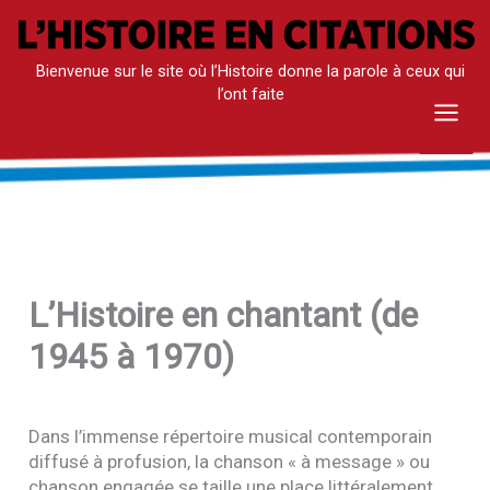
Aller
au
Bienvenue sur le site où l’Histoire donne la parole à ceux qui
contenu
l’ont faite
Mai
Men
L’Histoire en chantant (de
1945 à 1970)
Dans l’immense répertoire musical contemporain
diffusé à profusion, la chanson « à message » ou
chanson engagée se taille une place littéralement