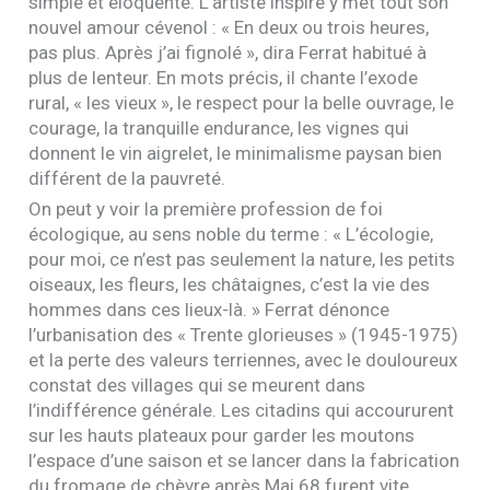
simple et éloquente. L’artiste inspiré y met tout son
nouvel amour cévenol : « En deux ou trois heures,
pas plus. Après j’ai fignolé », dira Ferrat habitué à
plus de lenteur. En mots précis, il chante l’exode
rural, « les vieux », le respect pour la belle ouvrage, le
courage, la tranquille endurance, les vignes qui
donnent le vin aigrelet, le minimalisme paysan bien
différent de la pauvreté.
On peut y voir la première profession de foi
écologique, au sens noble du terme : « L’écologie,
pour moi, ce n’est pas seulement la nature, les petits
oiseaux, les fleurs, les châtaignes, c’est la vie des
hommes dans ces lieux-là. » Ferrat dénonce
l’urbanisation des « Trente glorieuses » (1945-1975)
et la perte des valeurs terriennes, avec le douloureux
constat des villages qui se meurent dans
l’indifférence générale. Les citadins qui accoururent
sur les hauts plateaux pour garder les moutons
l’espace d’une saison et se lancer dans la fabrication
du fromage de chèvre après Mai 68 furent vite