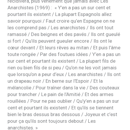
récidivera, plus véhément que jamais avec Les
Anarchistes (1969) : « Y’en a pas un sur cent et
pourtant ils existent / La plupart Espagnols allez
savoir pourquoi / Faut croire qu’en Espagne on ne
les comprend pas / Les anarchistes / Ils ont tout
ramassé / Des beignes et des pavés / Ils ont gueulé
si fort / Qu’ils peuvent gueuler encore / Ils ont le
cœur devant / Et leurs rêves au mitan / Et puis l’âme
toute rongée / Par des foutues idées / Y’en a pas un
sur cent et pourtant ils existent / La plupart fils de
rien ou bien fils de si peu / Qu’on ne les voit jamais
que lorsqu’on a peur d’eux / Les anarchistes / Ils ont
un drapeau noir / En berne sur l’Espoir / Et la
mélancolie / Pour traîner dans la vie / Des couteaux
pour trancher / Le pain de l’Amitié / Et des armes
rouillées / Pour ne pas oublier / Qu’y’en a pas un sur
cent et pourtant ils existent / Et qu’ils se tiennent
bien le bras dessus bras dessous / Joyeux et c’est
pour ça qu’ils sont toujours debout / Les
anarchistes. »