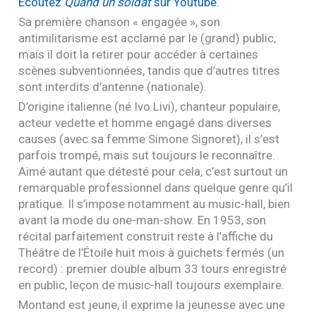
Écoutez
Quand un soldat
sur Youtube.
Sa première chanson « engagée », son
antimilitarisme est acclamé par le (grand) public,
mais il doit la retirer pour accéder à certaines
scènes subventionnées, tandis que d’autres titres
sont interdits d’antenne (nationale).
D’origine italienne (né Ivo Livi), chanteur populaire,
acteur vedette et homme engagé dans diverses
causes (avec sa femme Simone Signoret), il s’est
parfois trompé, mais sut toujours le reconnaître.
Aimé autant que détesté pour cela, c’est surtout un
remarquable professionnel dans quelque genre qu’il
pratique. Il s’impose notamment au music-hall, bien
avant la mode du one-man-show. En 1953, son
récital parfaitement construit reste à l’affiche du
Théâtre de l’Étoile huit mois à guichets fermés (un
record) : premier double album 33 tours enregistré
en public, leçon de music-hall toujours exemplaire.
Montand est jeune, il exprime la jeunesse avec une