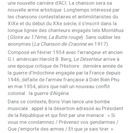
une nouvelle carrière d’
ACI
. La chanson sera sa
nouvelle arme artistique. Longtemps intéressé par
les chansons contestataires et antimilitaristes du
XIX
e et du début du
XX
e siècle, il s’inscrit dans la
longue lignée des chanteurs engagés tels Montéhus
(
Gloire au 17ème, La Butte rouge
). Sans oublier les
anonymes (
La Chanson de Craonne
en 1917).
Composé en février 1954 avec l’arrangeur et ancien
G.I.
américain Harold B. Berg,
Le Déserteur
arrive à
une époque critique de l’Histoire : dernière année de
la guerre d’Indochine engagée par la France depuis
1946, défaite de l’armée française à Diên Biên Phu
en mai 1954, alors que naît un nouveau conflit
colonial : la guerre d’Algérie.
Dans ce contexte, Boris Vian lance une bombe
musicale : appel à la désertion adressé au Président
de la République et qui finit par une menace : « Si
vous me condamnez / Prévenez vos gendarmes /
Que j’emporte des armes / Et que je sais tirer. »