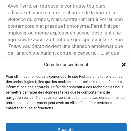
Avec Ferré, on retrouve le contraste toujours
efficace et sincère entre le charme de la voix et la
violence du propos, mais contrairement à Ferrat, son
contemporain et presque homonyme, Ferré finit par
imploser ou même exploser en scène, dévoilant une
agressivité aussi authentique que spectaculaire. Son
Thank you Satan
devient une chanson emblématique
de l’anarchiste hurlant contre la censure: « … et que
l’on ne me fasse point taire / et que je chante pour
Gérer le consentement
ton bien / dans ce monde où les muselières / ne
sont pas faites pour les chiens ».
Pour offrir les meilleures expériences, le site Histoire en citations utilise
Autre différente avec Ferrat qui aura toujours le
des technologies telles que les cookies pour stocker et/ou accéder aux
informations des appareils. Le fait de consentir à ces technologies nous
cœur à gauche et se conduira en militant pour
permettra de traiter des données telles que le comportement de
toutes les causes qu’il défend, Ferré est un
navigation ou les ID uniques sur ce site. Le fait de ne pas consentir ou de
authentique « anar de droite », affichant sa liberté
retirer son consentement peut avoir un effet négatif sur certaines
provocatrice face au pouvoir et à la société comme
caractéristiques et fonctions.
au show-biz dont il refuse les codes, imposant des
chansons d’une demi-heure qui ne peuvent passer
sur les ondes radio, des sujets tabous (son amour
Accepter