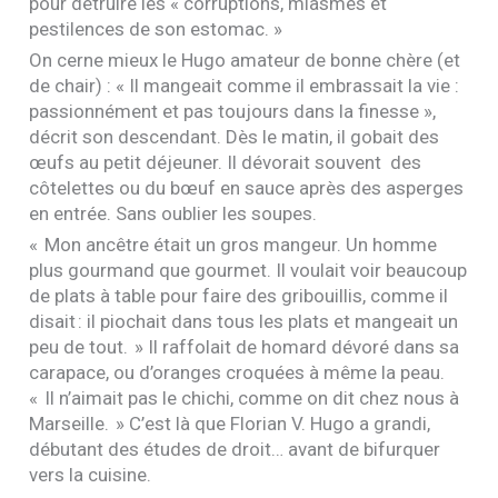
pour détruire les « corruptions, miasmes et
pestilences de son estomac. »
On cerne mieux le Hugo amateur de bonne chère (et
de chair) : « Il mangeait comme il embrassait la vie :
passionnément et pas toujours dans la finesse »,
décrit son descendant. Dès le matin, il gobait des
œufs au petit déjeuner. Il dévorait souvent des
côtelettes ou du bœuf en sauce après des asperges
en entrée. Sans oublier les soupes.
« Mon ancêtre était un gros mangeur. Un homme
plus gourmand que gourmet. Il voulait voir beaucoup
de plats à table pour faire des gribouillis, comme il
disait : il piochait dans tous les plats et mangeait un
peu de tout. » Il raffolait de homard dévoré dans sa
carapace, ou d’oranges croquées à même la peau.
« Il n’aimait pas le chichi, comme on dit chez nous à
Marseille. » C’est là que Florian V. Hugo a grandi,
débutant des études de droit… avant de bifurquer
vers la cuisine.