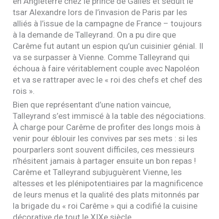
en Angleterre chez le prince de Galles et séduit le
tsar Alexandre lors de l’invasion de Paris par les
alliés à l’issue de la campagne de France – toujours
à la demande de Talleyrand. On a pu dire que
Carême fut autant un espion qu’un cuisinier génial. Il
va se surpasser à Vienne. Comme Talleyrand qui
échoua à faire véritablement couple avec Napoléon
et va se rattraper avec le « roi des chefs et chef des
rois ».
Bien que représentant d’une nation vaincue,
Talleyrand s’est immiscé à la table des négociations.
À charge pour Carême de profiter des longs mois à
venir pour éblouir les convives par ses mets : si les
pourparlers sont souvent difficiles, ces messieurs
n’hésitent jamais à partager ensuite un bon repas !
Carême et Talleyrand subjuguèrent Vienne, les
altesses et les plénipotentiaires par la magnificence
de leurs menus et la qualité des plats mitonnés par
la brigade du « roi Carême » qui a codifié la cuisine
décorative de tout le
XIX
e siècle.