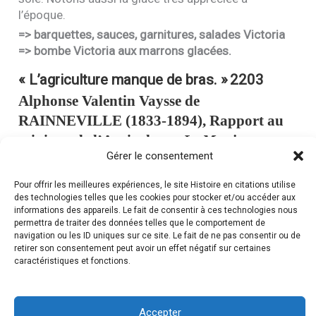
l’époque.
=> barquettes, sauces, garnitures, salades Victoria
=> bombe Victoria aux marrons glacées.
« L’agriculture manque de bras. »
2203
Alphonse Valentin Vaysse de
RAINNEVILLE
(1833-1894), Rapport au
ministre de l’Agriculture.
Le Moniteur
Gérer le consentement
universel
, 21 juillet 1850
Pour offrir les meilleures expériences, le site Histoire en citations utilise
Petite phrase devenue mot célèbre.
des technologies telles que les cookies pour stocker et/ou accéder aux
La France, paysanne à 90 % depuis le Moyen Âge,
informations des appareils. Le fait de consentir à ces technologies nous
reste un pays essentiellement rural, mais l’activité
permettra de traiter des données telles que le comportement de
navigation ou les ID uniques sur ce site. Le fait de ne pas consentir ou de
industrielle progresse deux fois plus vite que
retirer son consentement peut avoir un effet négatif sur certaines
l’activité agricole, dans la décennie 1835-1845. Cela
caractéristiques et fonctions.
provoque un exode de la main-d’œuvre des
campagnes vers les villes où les salaires sont plus
élevés, mais le chômage et la misère beaucoup plus
Accepter