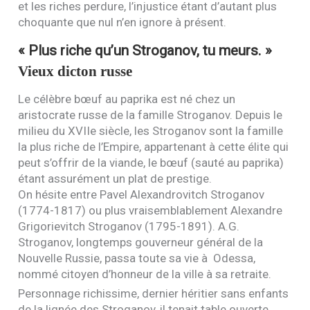
et les riches perdure, l’injustice étant d’autant plus
choquante que nul n’en ignore à présent.
« Plus riche qu’un Stroganov, tu meurs. »
Vieux dicton russe
Le célèbre bœuf au paprika est né chez un
aristocrate russe de la famille Stroganov. Depuis le
milieu du
XVII
e siècle, les Stroganov sont la famille
la plus riche de l’Empire, appartenant à cette élite qui
peut s’offrir de la viande, le bœuf (sauté au paprika)
étant assurément un plat de prestige.
On hésite entre Pavel Alexandrovitch Stroganov
(1774-1817) ou plus vraisemblablement Alexandre
Grigorievitch Stroganov (1795-1891).
A.G.
Stroganov, longtemps gouverneur général de la
Nouvelle Russie, passa toute sa vie à Odessa,
nommé citoyen d’honneur de la ville à sa retraite.
Personnage richissime, dernier héritier sans enfants
de la lignée des Stroganov, il tenait table ouverte.