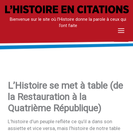
Aller
au
Bienvenue sur le site où l’Histoire donne la parole à ceux qui
contenu
l’ont faite
Mai
Men
L’Histoire se met à table (de
la Restauration à la
Quatrième République)
L’histoire d’un peuple reflète ce qu’il a dans son
assiette et vice versa, mais l’histoire de notre table