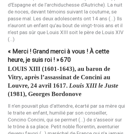
d’Espagne et de l’archiduchesse d’Autriche). La nuit
de noces, devant témoins suivant la coutume, se
passe mal. Les deux adolescents ont 14 ans (…) Ils
n’auront un enfant qu’au bout de vingt-trois ans et il
n’est pas sûr que Louis
XIII
soit le père de Louis
XIV
(…)
« Merci ! Grand merci à vous ! À cette
heure, je suis roi ! »
670
LOUIS
XIII
(1601-1643), au baron de
Vitry, après l’assassinat de Concini au
Louvre, 24 avril 1617.
Louis
XIII
le Juste
(1981), Georges Bordonove
Il n’en pouvait plus d’attendre, écarté par sa mère qui
le traite en enfant, humilié par son conseiller,
Concino Concini, qui se permet (…) de s’asseoir sur
le trône à sa place. Petit noble florentin, aventurier
devenu favori (…) maréchal de France qui n’a jamais