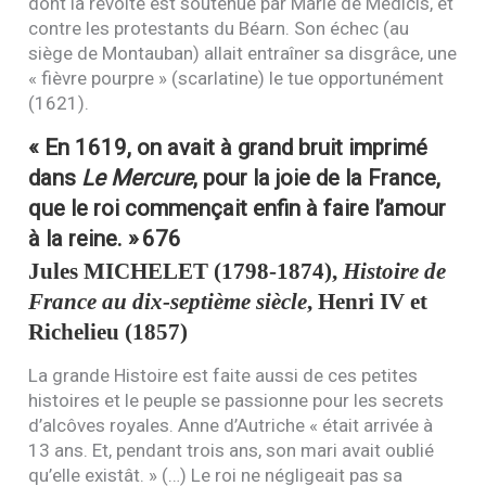
dont la révolte est soutenue par Marie de Médicis, et
contre les protestants du Béarn. Son échec (au
siège de Montauban) allait entraîner sa disgrâce, une
« fièvre pourpre » (scarlatine) le tue opportunément
(1621).
« En 1619, on avait à grand bruit imprimé
dans
Le Mercure
, pour la joie de la France,
que le roi commençait enfin à faire l’amour
à la reine. »
676
Jules
MICHELET
(1798-1874),
Histoire de
France au dix-septième siècle
, Henri
IV
et
Richelieu (1857)
La grande Histoire est faite aussi de ces petites
histoires et le peuple se passionne pour les secrets
d’alcôves royales. Anne d’Autriche « était arrivée à
13 ans. Et, pendant trois ans, son mari avait oublié
qu’elle existât. » (…) Le roi ne négligeait pas sa