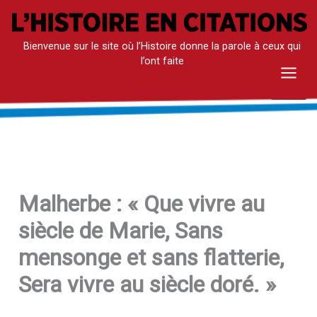
Aller
au
Bienvenue sur le site où l’Histoire donne la parole à ceux qui
contenu
l’ont faite
Mai
Men
Malherbe : « Que vivre au
siècle de Marie, Sans
mensonge et sans flatterie,
Sera vivre au siècle doré. »