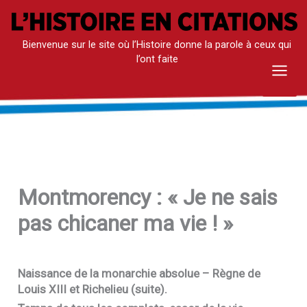
Aller
au
Bienvenue sur le site où l’Histoire donne la parole à ceux qui
contenu
l’ont faite
Mai
Men
Montmorency : « Je ne sais
pas chicaner ma vie ! »
Naissance de la monarchie absolue – Règne de
Louis
XIII
et Richelieu (suite).