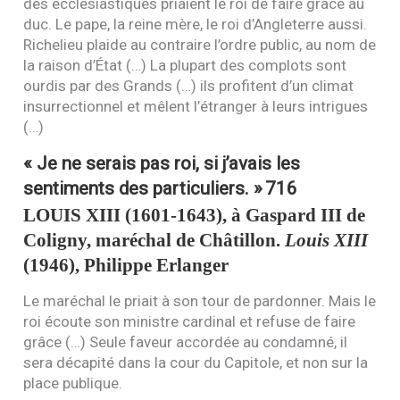
des ecclésiastiques priaient le roi de faire grâce au
duc. Le pape, la reine mère, le roi d’Angleterre aussi.
Richelieu plaide au contraire l’ordre public, au nom de
la raison d’État (…) La plupart des complots sont
ourdis par des Grands (…) ils profitent d’un climat
insurrectionnel et mêlent l’étranger à leurs intrigues
(…)
« Je ne serais pas roi, si j’avais les
sentiments des particuliers. »
716
LOUIS
XIII
(1601-1643), à Gaspard
III
de
Coligny, maréchal de Châtillon.
Louis
XIII
(1946), Philippe Erlanger
Le maréchal le priait à son tour de pardonner. Mais le
roi écoute son ministre cardinal et refuse de faire
grâce (…) Seule faveur accordée au condamné, il
sera décapité dans la cour du Capitole, et non sur la
place publique.