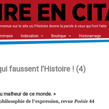
nvenue sur le site où l’Histoire donne la parole à ceux qui l’ont faite
mmaire
Indexation
Boutique
Historamage
i faussent l’Histoire ! (4)
au malheur de ce monde. »
hilosophie de l’expression, revue
Poésie
44