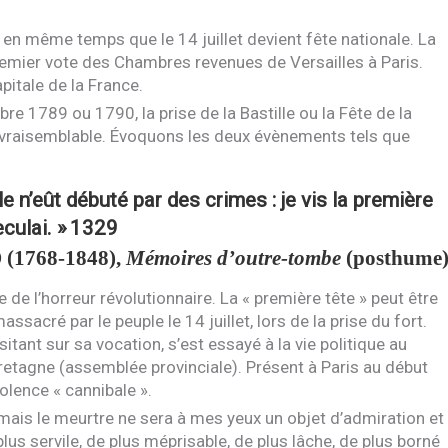
n même temps que le 14 juillet devient fête nationale. La
 premier vote des Chambres revenues de Versailles à Paris.
pitale de la France.
bre 1789 ou 1790, la prise de la Bastille ou la Fête de la
 vraisemblable. Évoquons les deux évènements tels que
le n’eût débuté par des crimes : je vis la première
eculai. »
1329
D
(1768-1848),
Mémoires d’outre-tombe
(posthume
 de l’horreur révolutionnaire. La « première tête » peut être
ssacré par le peuple le 14 juillet, lors de la prise du fort.
tant sur sa vocation, s’est essayé à la vie politique au
Bretagne (assemblée provinciale). Présent à Paris au début
iolence « cannibale ».
Jamais le meurtre ne sera à mes yeux un objet d’admiration et
plus servile, de plus méprisable, de plus lâche, de plus borné