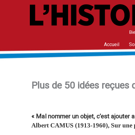
Aller
au
contenu
Bie
Accueil
So
Plus de 50 idées reçues qu
« Mal nommer un objet, c’est ajouter 
Albert
CAMUS
(1913-1960), Sur une p