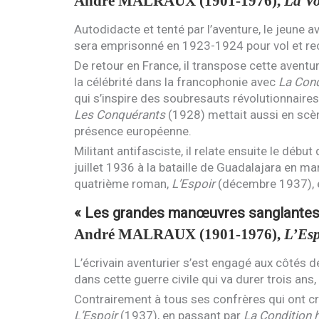
André
MALRAUX
(1901-1976),
La Vo
Autodidacte et tenté par l’aventure, le jeune a
sera emprisonné en 1923-1924 pour vol et rec
De retour en France, il transpose cette aven
la célébrité dans la francophonie avec
La Cond
qui s’inspire des soubresauts révolutionnaires
Les Conquérants
(1928) mettait aussi en scèn
présence européenne.
Militant antifasciste, il relate ensuite le débu
juillet 1936 à la bataille de Guadalajara en mar
quatrième roman,
L’E
spoir
(décembre 1937), e
« Les grandes manœuvres sanglantes
André
MALRAUX
(1901-1976),
L’Esp
L’écrivain aventurier s’est engagé aux côtés d
dans cette guerre civile qui va durer trois ans
Contrairement à tous ses confrères qui ont cr
L’Espoir
(1937), en passant par
La Condition 