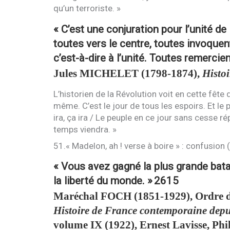
qu’un terroriste. »
« C’est une conjuration pour l’unité d
toutes vers le centre, toutes invoquent
c’est-à-dire à l’unité. Toutes remercie
Jules
MICHELET
(1798-1874),
Histoi
L’historien de la Révolution voit en cette fête
même. C’est le jour de tous les espoirs. Et le 
ira, ça ira / Le peuple en ce jour sans cesse rép
temps viendra. »
51.« Madelon, ah ! verse à boire » : confusion (
« Vous avez gagné la plus grande batail
la liberté du monde. »
2615
Maréchal
FOCH
(1851-1929), Ordre d
Histoire de France contemporaine depui
volume
IX
(1922), Ernest Lavisse, Ph