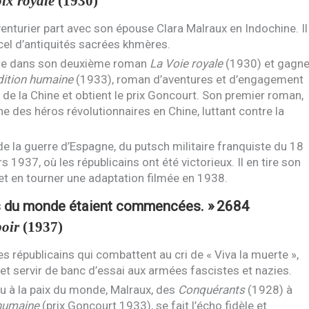
ix royale
(1930)
venturier part avec son épouse Clara Malraux en Indochine. Il
el d’antiquités sacrées khmères.
ture dans son deuxième roman
La Voie royale
(1930) et gagn
ition humaine
(1933), roman d’aventures et d’engagement
 de la Chine et obtient le prix Goncourt. Son premier roman,
e des héros révolutionnaires en Chine, luttant contre la
t de la guerre d’Espagne, du putsch militaire franquiste du 18
s 1937, où les républicains ont été victorieux. Il en tire son
t en tourner une adaptation filmée en 1938.
 du monde étaient commencées. »
2684
oir
(1937)
es républicains qui combattent au cri de « Viva la muerte »,
, et servir de banc d’essai aux armées fascistes et nazies.
u à la paix du monde, Malraux, des
Conquérants
(1928) à
humaine
(prix Goncourt 1933), se fait l’écho fidèle et