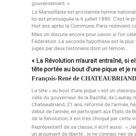
gouvernement. »
La Marseillaise
est proclamée hymne national e
loi est promulguée le 6 juillet 1880. C’est le
Huit ans après la Commune, Paris redevient ca
Mais on discute encore pour savoir si l’on célè
Fédération. La seconde hypothèse est la plus
jugés par deux historiens dont un témoin…
« La Révolution m’aurait entraîné, si el
tête portée au bout d’une pique et je r
François-René de
CHATEAUBRIAN
La tête « au bout d’une pique » est un classique
celle du gouverneur de la Bastille, de Launay, ma
Chateaubriand, 21 ans, réformé de l’armée, hési
début de l’année, en participant aux États de 
de la Révolution, il est très choqué par cette v
Représentatif de sa classe, il écrit aussi : « 
un argument de liberté ; je ne connais rien de 