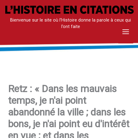
Aller
au
Bienvenue sur le site où l’Histoire donne la parole à ceux qui
contenu
l’ont faite
Mai
Men
Retz : « Dans les mauvais
temps, je n'ai point
abandonné la ville ; dans les
bons, je n'ai point eu d'intérêt
en vue ; et dans les