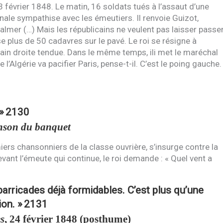
23 février 1848. Le matin, 16 soldats tués à l’assaut d’une
nale sympathise avec les émeutiers. Il renvoie Guizot,
calmer (…) Mais les républicains ne veulent pas laisser passe
e plus de 50 cadavres sur le pavé. Le roi se résigne à
 main droite tendue. Dans le même temps, ili met le maréchal
 l’Algérie va pacifier Paris, pense-t-il. C’est le poing gauche.
 »
2130
son du banquet
iers chansonniers de la classe ouvrière, s’insurge contre la
vant l’émeute qui continue, le roi demande : « Quel vent a
barricades déjà formidables. C’est plus qu’une
ion. »
2131
s
, 24 février 1848 (posthume)