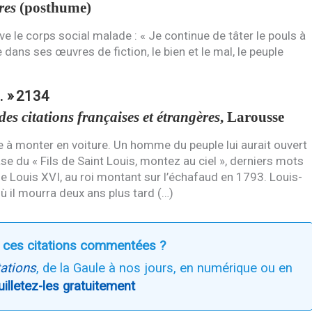
res
(posthume)
 le corps social malade : « Je continue de tâter le pouls à
e dans ses œuvres de fiction, le bien et le mal, le peuple
. »
2134
es citations françaises et étrangères
, Larousse
ête à monter en voiture. Un homme du peuple lui aurait ouvert
se du « Fils de Saint Louis, montez au ciel », derniers mots
de Louis
XVI
, au roi montant sur l’échafaud en 1793. Louis-
 où il mourra deux ans plus tard (…)
 ces citations commentées ?
tations
, de la Gaule à nos jours, en numérique ou en
uilletez-les gratuitement