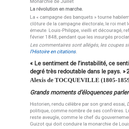
Monarchie de Juillet
La révolution en marche.
La « campagne des banquets » tourne habilemen
clôture de la campagne électorale, le roi met
émeute. Louis-Philippe, vieilli et découragé, re
février 1848, pendant que les insurgés procla
Les commentaires sont allégés, les coupes s
l’Histoire en citations
.
« Le sentiment de l’instabilité, ce sen
degré très redoutable dans le pays. »
Alexis de
TOCQUEVILLE
(1805-1859
Grands moments d’éloquences parle
Historien, rendu célèbre par son grand essai,
D
politique, comme nombre de ses confrères. Lui 
reste aveugle, comme le chef du gouvernemen
Guizot qui doit conduire la monarchie de Louis-