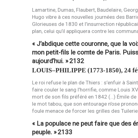
Lamartine, Dumas, Flaubert, Baudelaire, Georg
Hugo vibre à ces nouvelles journées des Barri
Glorieuses de 1830 et l’insurrection républic
plan, celui qu’il appliquera contre les commun
« J’abdique cette couronne, que la voi
mon petit-fils le comte de Paris. Puiss
aujourd’hui. »
2132
LOUIS
–
PHILIPPE
(1773-1850), 24 fé
Le roi refuse le plan de Thiers : s’enfuir à Sai
faire couler le sang l’horrifie, comme Louis
XV
mort de son fils préféré en 1842 (…) Émile de 
le mot tabou, que son entourage n’ose prononcer :
foule menace de forcer les grilles des Tuilerie
« La populace ne peut faire que des éme
peuple. »
2133