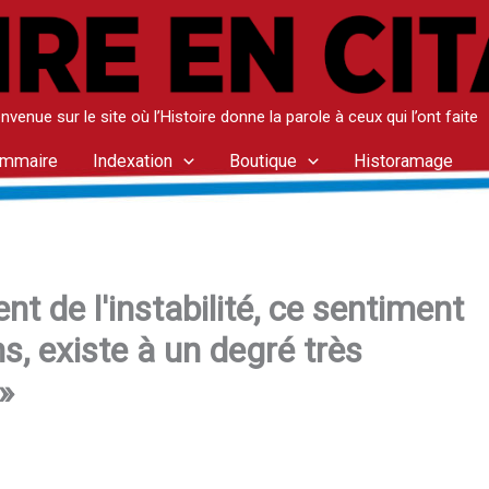
nvenue sur le site où l’Histoire donne la parole à ceux qui l’ont faite
mmaire
Indexation
Boutique
Historamage
nt de l'instabilité, ce sentiment
s, existe à un degré très
»