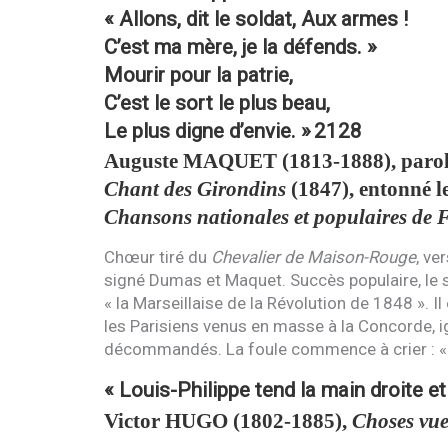
« Allons, dit le soldat, Aux armes !
C’est ma mère, je la défends. »
Mourir pour la patrie,
C’est le sort le plus beau,
Le plus digne d’envie. »
2128
Auguste
MAQUET
(1813-1888), parol
Chant des Girondins
(1847), entonné l
Chansons nationales et populaires de 
Chœur tiré du
Chevalier de Maison-Rouge
, ve
signé Dumas et Maquet. Succès populaire, le s
« la Marseillaise de la Révolution de 1848 ». Il
les Parisiens venus en masse à la Concorde, ign
décommandés. La foule commence à crier : « À
« Louis-Philippe tend la main droite e
Victor
HUGO
(1802-1885),
Choses vue