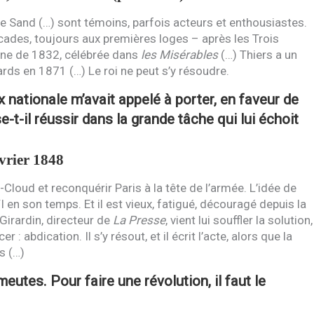
e Sand (…) sont témoins, parfois acteurs et enthousiastes.
cades, toujours aux premières loges – après les Trois
aine de 1832, célébrée dans
les Misérables
(…) Thiers a un
ards en 1871 (…) Le roi ne peut s’y résoudre.
x nationale m’avait appelé à porter, en faveur de
e-t-il réussir dans la grande tâche qui lui échoit
vrier 1848
nt-Cloud et reconquérir Paris à la tête de l’armée. L’idée de
I
en son temps. Et il est vieux, fatigué, découragé depuis la
Girardin, directeur de
La Presse
, vient lui souffler la solution,
 abdication. Il s’y résout, et il écrit l’acte, alors que la
s (…)
utes. Pour faire une révolution, il faut le