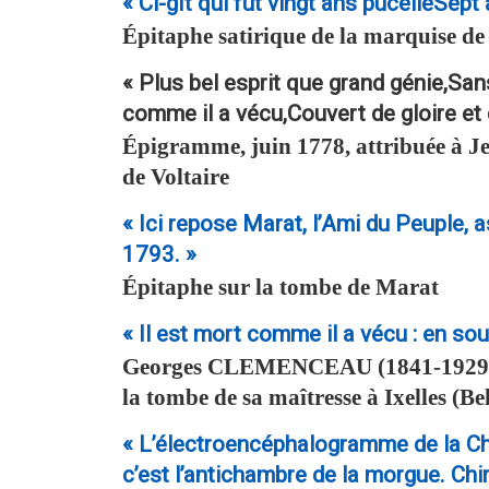
« Ci-gît qui fut vingt ans pucelleSept
Épitaphe satirique de la marquise 
« Plus bel esprit que grand génie,San
comme il a vécu,Couvert de gloire et 
Épigramme, juin 1778, attribuée à
J
de Voltaire
« Ici repose Marat, l’Ami du Peuple, a
1793. »
Épitaphe sur la tombe de Marat
« Il est mort comme il a vécu : en sou
Georges
CLEMENCEAU
(1841-1929)
la tombe de sa maîtresse à Ixelles (B
« L’électroencéphalogramme de la Chira
c’est l’antichambre de la morgue. Chi