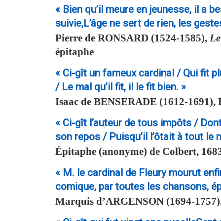
« Bien qu’il meure en jeunesse, il a 
suivie,L’âge ne sert de rien, les gestes
Pierre de
RONSARD
(1524-1585),
Le
épitaphe
« Ci-gît un fameux cardinal / Qui fit plu
/ Le mal qu’il fit, il le fit bien. »
Isaac de
BENSERADE
(1612-1691), 
« Ci-gît l’auteur de tous impôts / Do
son repos / Puisqu’il l’ôtait à tout le
Épitaphe (anonyme) de Colbert, 168
« M. le cardinal de Fleury mourut enfin
comique, par toutes les chansons, é
Marquis d’
ARGENSON
(1694-1757),