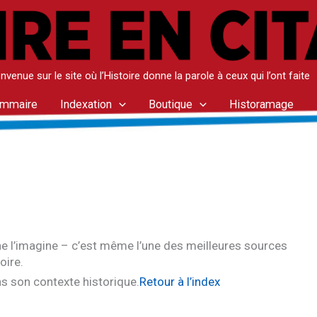
nvenue sur le site où l’Histoire donne la parole à ceux qui l’ont faite
mmaire
Indexation
Boutique
Historamage
ne l’imagine – c’est même l’une des meilleures sources
oire.
ns son contexte historique.
Retour à l’index