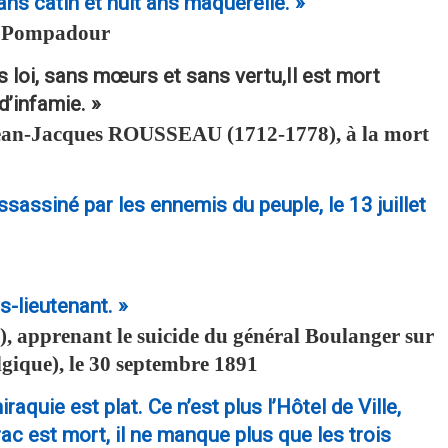
 ans catin et huit ans maquerelle. »
de Pompadour
s loi, sans mœurs et sans vertu,Il est mort
d’infamie. »
ean-Jacques
ROUSSEAU
(1712-1778), à la mort
ssassiné par les ennemis du peuple, le 13 juillet
s-lieutenant. »
, apprenant le suicide du général Boulanger sur
elgique), le 30 septembre 1891
quie est plat. Ce n’est plus l’Hôtel de Ville,
rac est mort, il ne manque plus que les trois