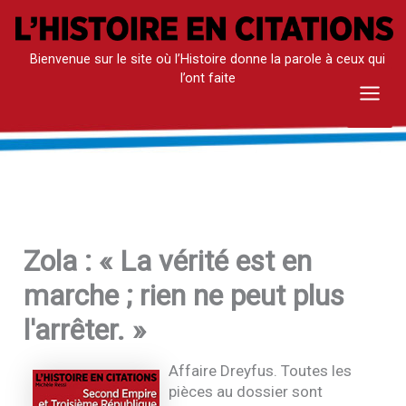
Aller
au
Bienvenue sur le site où l’Histoire donne la parole à ceux qui
contenu
l’ont faite
Mai
Men
Zola : « La vérité est en
marche ; rien ne peut plus
l'arrêter. »
Affaire Dreyfus. Toutes les
pièces au dossier sont