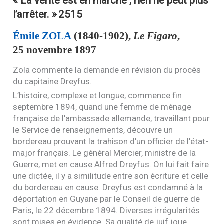
« La vérité est en marche ; rien ne peut plus
l’arrêter. »
2515
Émile
ZOLA
(1840-1902),
Le Figaro
,
25 novembre 1897
Zola commente la demande en révision du procès
du capitaine Dreyfus.
L’histoire, complexe et longue, commence fin
septembre 1894, quand une femme de ménage
française de l’ambassade allemande, travaillant pour
le Service de renseignements, découvre un
bordereau prouvant la trahison d’un officier de l’état-
major français. Le général Mercier, ministre de la
Guerre, met en cause Alfred Dreyfus. On lui fait faire
une dictée, il y a similitude entre son écriture et celle
du bordereau en cause. Dreyfus est condamné à la
déportation en Guyane par le Conseil de guerre de
Paris, le 22 décembre 1894. Diverses irrégularités
sont mises en évidence. Sa qualité de juif joue