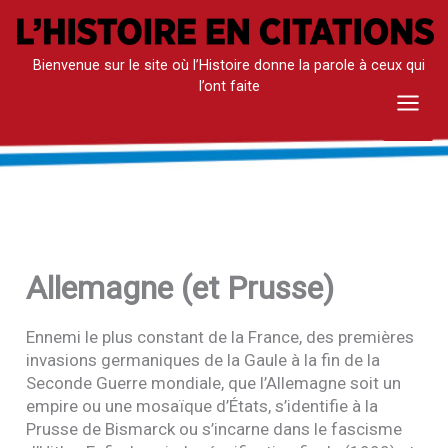
Aller
au
Bienvenue sur le site où l’Histoire donne la parole à ceux qui
contenu
l’ont faite
Mai
Men
Allemagne (et Prusse)
Ennemi le plus constant de la France, des premières
invasions germaniques de la Gaule à la fin de la
Seconde Guerre mondiale, que l’Allemagne soit un
empire ou une mosaïque d’États, s’identifie à la
Prusse de Bismarck ou s’incarne dans le fascisme