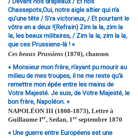
/ Devant nos drapeaux / Et nos
Chassepots,Oui, notre aigle altier qui n’a
qu’une tête / S’ra victorieux, / Et pourtant le
vôtre en a deux !(Refrain) Zim la la, zim la
la, les beaux militaires, / Zim la la, zim la la,
que ces Prussiens-là ! »
Ces beaux Prussiens
(1870), chanson
« Monsieur mon frère, n’ayant pu mourir au
milieu de mes troupes, il ne me reste qu’à
remettre mon épée entre les mains de
Votre Majesté. Je suis, de Votre Majesté, le
bon frère, Napoléon. »
NAPOLÉON III
(1808-1873), Lettre à
er
er
Guillaume I
, Sedan, 1
septembre 1870
« Une guerre entre Européens est une