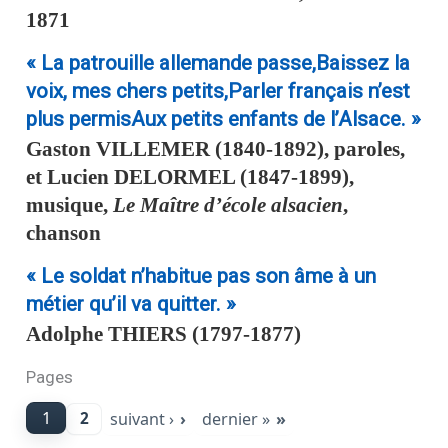
1871
« La patrouille allemande passe,Baissez la
voix, mes chers petits,Parler français n’est
plus permisAux petits enfants de l’Alsace. »
Gaston
VILLEMER
(1840-1892), paroles,
et
Lucien
DELORMEL
(1847-1899),
musique,
Le Maître d’école alsacien
,
chanson
« Le soldat n’habitue pas son âme à un
métier qu’il va quitter. »
Adolphe
THIERS
(1797-1877)
Pages
1
suivant ›
dernier »
2