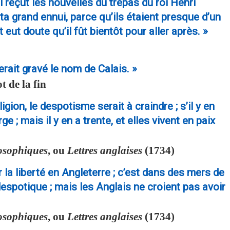
il reçut les nouvelles du trépas du roi Henri
rta grand ennui, parce qu’ils étaient presque d’un
t doute qu’il fût bientôt pour aller après. »
erait gravé le nom de Calais. »
 de la fin
ligion, le despotisme serait à craindre ; s’il y en
e ; mais il y en a trente, et elles vivent en paix
losophiques
, ou
Lettres anglaises
(1734)
r la liberté en Angleterre ; c’est dans des mers de
despotique ; mais les Anglais ne croient pas avoir
losophiques
, ou
Lettres anglaises
(1734)