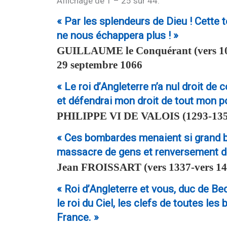
Affichage de 1 – 25 sur 44.
« Par les splendeurs de Dieu ! Cette te
ne nous échappera plus ! »
GUILLAUME le Conquérant
(vers 1
29 septembre 1066
« Le roi d’Angleterre n’a nul droit d
et défendrai mon droit de tout mon p
PHILIPPE VI DE VALOIS
(1293-135
« Ces bombardes menaient si grand br
massacre de gens et renversement d
Jean
FROISSART
(vers 1337-vers 1
« Roi d’Angleterre et vous, duc de Bed
le roi du Ciel, les clefs de toutes le
France. »