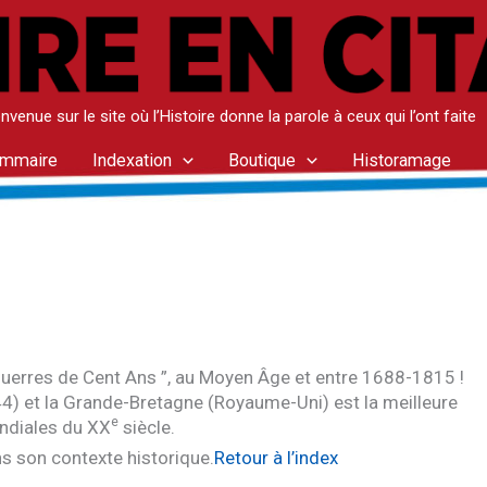
nvenue sur le site où l’Histoire donne la parole à ceux qui l’ont faite
mmaire
Indexation
Boutique
Historamage
uerres de Cent Ans ”, au Moyen Âge et entre 1688-1815 !
44) et la Grande-Bretagne (Royaume-Uni) est la meilleure
e
ondiales du
XX
siècle.
ns son contexte historique.
Retour à l’index