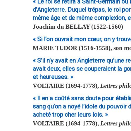
« Le roi se retira à Saint-Germain où 
d’Angleterre. Duquel trépas, le roi po
même âge et de même complexion, et eu
Joachim du
BELLAY
(1522-1560)
« Si l’on ouvrait mon cœur, on y trouv
MARIE TUDOR
(1516-1558), son mot
« S’il n’y avait en Angleterre qu’une re
avait deux, elles se couperaient la gorg
et heureuses. »
VOLTAIRE
(1694-1778),
Lettres phi
« Il en a coûté sans doute pour établi
sang qu’on a noyé l’idole du pouvoir 
acheté trop cher leurs lois. »
VOLTAIRE
(1694-1778),
Lettres phi