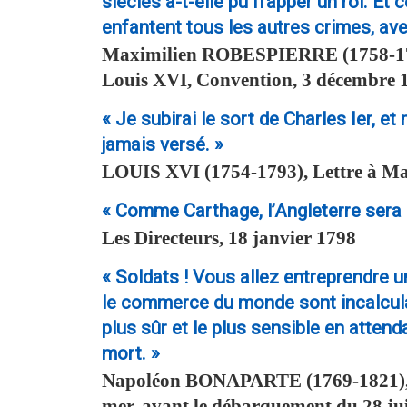
siècles a-t-elle pu frapper un roi. Et
enfantent tous les autres crimes, ave
Maximilien
ROBESPIERRE
(1758-17
Louis XVI, Convention, 3 décembre 
« Je subirai le sort de Charles Ier, e
jamais versé. »
LOUIS XVI
(1754-1793), Lettre à Ma
« Comme Carthage, l’Angleterre sera d
Les Directeurs, 18 janvier 1798
« Soldats ! Vous allez entreprendre un
le commerce du monde sont incalculab
plus sûr et le plus sensible en atten
mort. »
Napoléon
BONAPARTE
(1769-1821),
mer, avant le débarquement du 28 ju