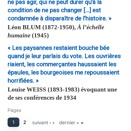
ne pas agir, qui ne peut durer qu’à la
condition de ne pas changer […] est
condamnée à disparaître de l’histoire. »
Léon
BLUM
(1872-1950),
À l’échelle
humaine
(1945)
« Les paysannes restaient bouche bée
quand je leur parlais du vote. Les ouvrières
riaient, les commerçantes haussaient les
épaules, les bourgeoises me repoussaient
horrifiées. »
Louise
WEISS
(1893-1983) évoquant une
de ses conférences de 1934
Pages
1
suivant ›
dernier »
2