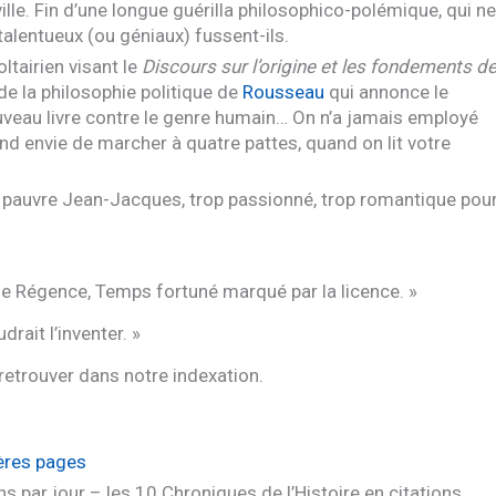
e. Fin d’une longue guérilla philosophico-polémique, qui ne
alentueux (ou géniaux) fussent-ils.
ltairien visant le
Discours sur l’origine et les fondements d
 de la philosophie politique de
Rousseau
qui annonce le
ouveau livre contre le genre humain… On n’a jamais employé
rend envie de marcher à quatre pattes, quand on lit votre
 le pauvre Jean-Jacques, trop passionné, trop romantique pou
le Régence, Temps fortuné marqué par la licence. »
udrait l’inventer. »
 retrouver dans notre indexation.
ières pages
ns par jour – les 10 Chroniques de l’Histoire en citations