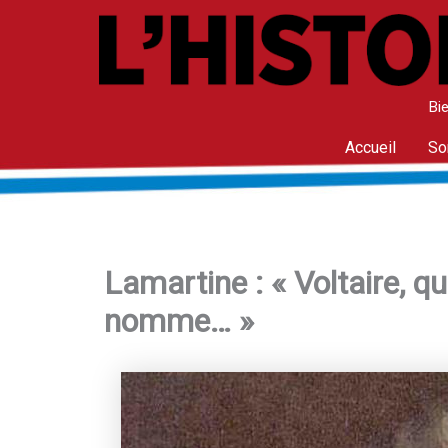
Aller
au
contenu
Bie
Accueil
So
Lamartine : « Voltaire, qu
nomme… »