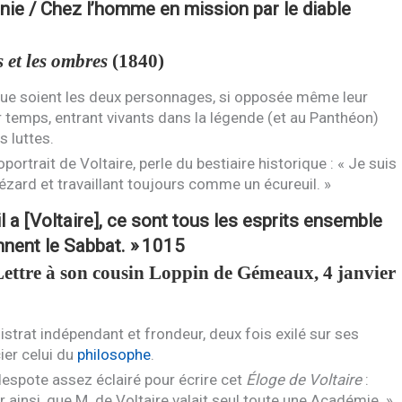
génie / Chez l’homme en mission par le diable
 et les ombres
(1840)
que soient les deux personnages, si opposée même leur
leur temps, entrant vivants dans la légende (et au Panthéon)
 luttes.
ortrait de Voltaire, perle du bestiaire historique : « Je suis
ézard et travaillant toujours comme un écureuil. »
l a [Voltaire], ce sont tous les esprits ensemble
nnent le Sabbat. »
1015
ettre à son cousin Loppin de Gémeaux, 4 janvier
strat indépendant et frondeur, deux fois exilé sur ses
ier celui du
philosophe
.
despote assez éclairé pour écrire cet
Éloge de Voltaire
:
r ainsi, que M. de Voltaire valait seul toute une Académie. »