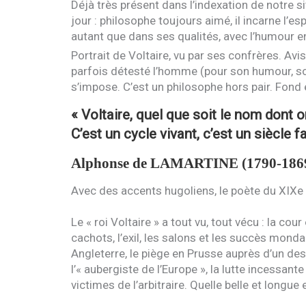
Déjà très présent dans l’indexation de notre si
jour : philosophe toujours aimé, il incarne l’e
autant que dans ses qualités, avec l’humour e
Portrait de Voltaire, vu par ses confrères. Avi
parfois détesté l’homme (pour son humour, son 
s’impose. C’est un philosophe hors pair. Fond 
« Voltaire, quel que soit le nom dont
C’est un cycle vivant, c’est un siècle 
Alphonse de
LAMARTINE
(1790-186
Avec des accents hugoliens, le poète du
XIX
e
Le « roi Voltaire » a tout vu, tout vécu : la cour
cachots, l’exil, les salons et les succès monda
Angleterre, le piège en Prusse auprès d’un desp
l’« aubergiste de l’Europe », la lutte incessant
victimes de l’arbitraire. Quelle belle et longue 