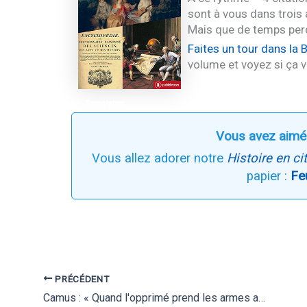
sont à vous dans trois 
Mais que de temps perd
Faites un tour dans la 
volume et voyez si ça v
Enregistrer
Enregistrer
Enregistrer
Vous avez aimé
Vous allez adorer notre
Histoire en ci
papier :
Fe
PRÉCÉDENT
Camus : « Quand l'opprimé prend les armes au nom de la justice, il fait un pas sur la terre de l'injustice. »