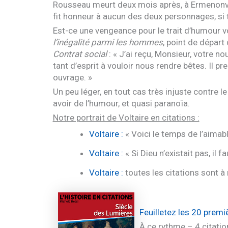
Rousseau meurt deux mois après, à Ermenonvill
fit honneur à aucun des deux personnages, si t
Est-ce une vengeance pour le trait d’humour vo
l’inégalité parmi les hommes
, point de départ
Contrat social
: « J’ai reçu, Monsieur, votre n
tant d’esprit à vouloir nous rendre bêtes. Il p
ouvrage. »
Un peu léger, en tout cas très injuste contre
avoir de l’humour, et quasi paranoïa.
Notre portrait de Voltaire en citations :
Voltaire :
« Voici le temps de l’aimab
Voltaire :
« Si Dieu n’existait pas, il fa
Voltaire :
toutes les citations sont à
Feuilletez les 20 prem
À ce rythme – 4 citatio