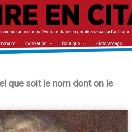
nvenue sur le site où l’Histoire donne la parole à ceux qui l’ont faite
mmaire
Indexation
Boutique
Historamage
el que soit le nom dont on le