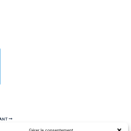
VANT
Lamartine : « La France est une nation qui s'ennuie. »
Gérer le consentement