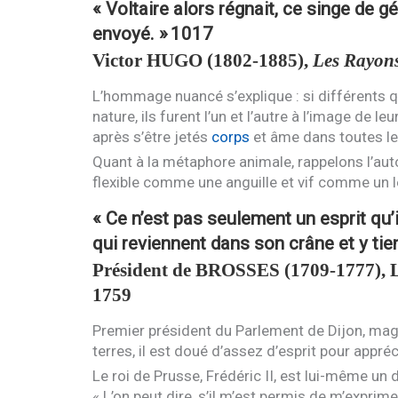
« Voltaire alors régnait, ce singe de 
envoyé. »
1017
Victor
HUGO
(1802-1885),
Les Rayons
L’hommage nuancé s’explique : si différents 
nature, ils furent l’un et l’autre à l’image de 
après s’être jetés
corps
et âme dans toutes les
Quant à la métaphore animale, rappelons l’autop
flexible comme une anguille et vif comme un l
« Ce n’est pas seulement un esprit qu’i
qui reviennent dans son crâne et y tie
Président de
BROSSES
(1709-1777), L
1759
Premier président du Parlement de Dijon, magi
terres, il est doué d’assez d’esprit pour appréc
Le roi de Prusse, Frédéric
II
, est lui-même un 
« L’on peut dire, s’il m’est permis de m’exprime