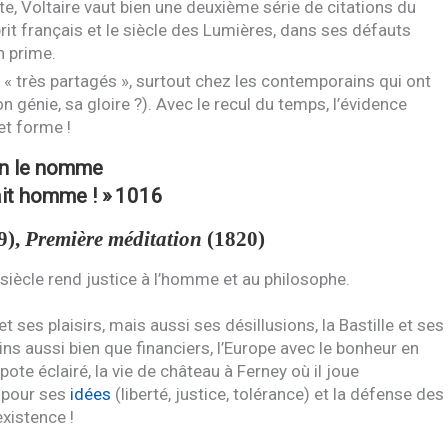
te, Voltaire vaut bien une deuxième série de citations du
sprit français et le siècle des Lumières, dans ses défauts
n prime.
s « très partagés », surtout chez les contemporains qui ont
génie, sa gloire ?). Avec le recul du temps, l’évidence
et forme !
 on le nomme
fait homme ! »
1016
9),
Première méditation
(1820)
 siècle rend justice à l’homme et au philosophe.
 et ses plaisirs, mais aussi ses désillusions, la Bastille et ses
ins aussi bien que financiers, l’Europe avec le bonheur en
ote éclairé, la vie de château à Ferney où il joue
e pour ses
idées
(liberté, justice, tolérance) et la défense des
existence !