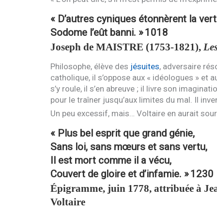
« D’autres cyniques étonnèrent la vertu
Sodome l’eût banni. »
1018
Joseph de
MAISTRE
(1753-1821),
Les
Philosophe, élève des
jésuites
, adversaire rés
catholique, il s’oppose aux « idéologues » et au 
s’y roule, il s’en abreuve ; il livre son imagina
pour le traîner jusqu’aux limites du mal. Il inv
Un peu excessif, mais… Voltaire en aurait sour
« Plus bel esprit que grand génie,
Sans loi, sans mœurs et sans vertu,
Il est mort comme il a vécu,
Couvert de gloire et d’infamie. »
1230
Épigramme, juin 1778, attribuée à J
Voltaire