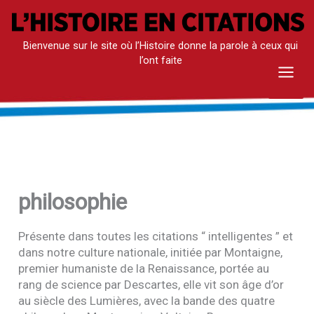
Aller
au
Bienvenue sur le site où l’Histoire donne la parole à ceux qui
contenu
l’ont faite
Mai
Men
philosophie
Présente dans toutes les citations “ intelligentes ” et
dans notre culture nationale, initiée par Montaigne,
premier humaniste de la Renaissance, portée au
rang de science par Descartes, elle vit son âge d’or
au siècle des Lumières, avec la bande des quatre